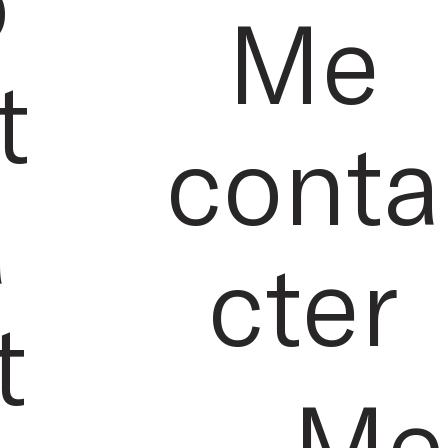
o
Me
t
conta
a
cter
t
Me